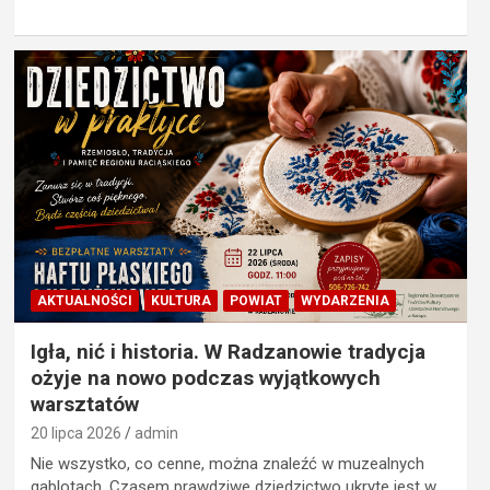
AKTUALNOŚCI
KULTURA
POWIAT
WYDARZENIA
Igła, nić i historia. W Radzanowie tradycja
ożyje na nowo podczas wyjątkowych
warsztatów
20 lipca 2026
admin
Nie wszystko, co cenne, można znaleźć w muzealnych
gablotach. Czasem prawdziwe dziedzictwo ukryte jest w