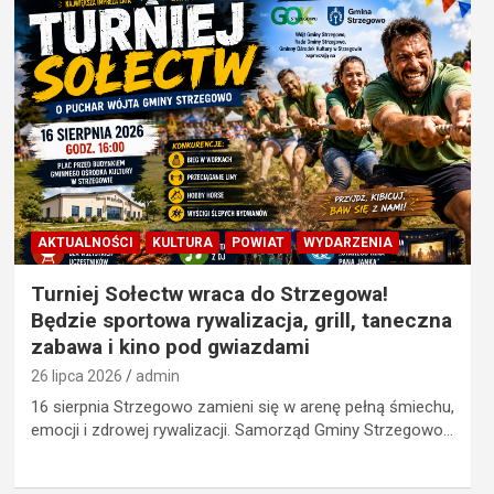
AKTUALNOŚCI
KULTURA
POWIAT
WYDARZENIA
Turniej Sołectw wraca do Strzegowa!
Będzie sportowa rywalizacja, grill, taneczna
zabawa i kino pod gwiazdami
26 lipca 2026
admin
16 sierpnia Strzegowo zamieni się w arenę pełną śmiechu,
emocji i zdrowej rywalizacji. Samorząd Gminy Strzegowo…