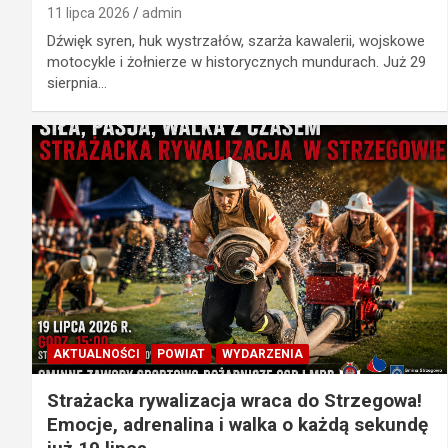
11 lipca 2026
admin
Dźwięk syren, huk wystrzałów, szarża kawalerii, wojskowe
motocykle i żołnierze w historycznych mundurach. Już 29
sierpnia…
AKTUALNOŚCI
POWIAT
WYDARZENIA
Strażacka rywalizacja wraca do Strzegowa!
Emocje, adrenalina i walka o każdą sekundę