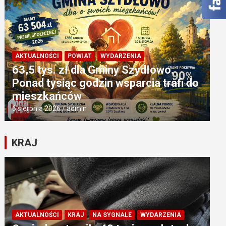
AKTUALNOŚCI
POWIAT
WYDARZENIA
63,5 tys. zł dla Gminy Szydłowo.
Ponad tysiąc godzin wsparcia trafi do
mieszkańców
6 sierpnia 2026
admin
KRAJ
AKTUALNOŚCI
KRAJ
NA SYGNALE
WYDARZENIA