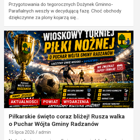
Przygotowania do tegorocznych Dożynek Gminno-
Parafialnych weszły w decydującą fazę. Choć obchody
dziękczynne za plony kojarzą się…
AKTUALNOŚCI
POWIAT
WYDARZENIA
Piłkarskie święto coraz bliżej! Rusza walka
o Puchar Wójta Gminy Radzanów
15 lipca 2026
admin