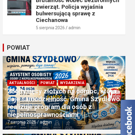
Brutalność wobec bezbronnych
zwierząt. Policja wyjaśnia
bulwersującą sprawę z
Ciechanowa
5 sierpnia 2026
admin
POWIAT
AKTUALNOŚCI
POWIAT
WYDARZENIA
286 tysięcy złotych na pomoc, która
daje samodzielność. Gmina Szydłowo
realizuje program dla osób z
niepełnosprawnościami
7 sierpnia 2026
admin