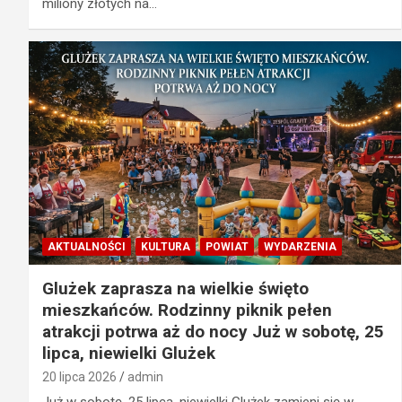
miliony złotych na…
AKTUALNOŚCI
KULTURA
POWIAT
WYDARZENIA
Glużek zaprasza na wielkie święto
mieszkańców. Rodzinny piknik pełen
atrakcji potrwa aż do nocy Już w sobotę, 25
lipca, niewielki Glużek
20 lipca 2026
admin
Już w sobotę, 25 lipca, niewielki Glużek zamieni się w