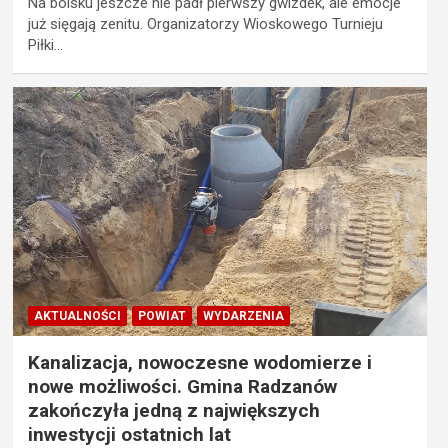
Na boisku jeszcze nie padł pierwszy gwizdek, ale emocje
już sięgają zenitu. Organizatorzy Wioskowego Turnieju
Piłki…
AKTUALNOŚCI
POWIAT
WYDARZENIA
Kanalizacja, nowoczesne wodomierze i
nowe możliwości. Gmina Radzanów
zakończyła jedną z największych
inwestycji ostatnich lat