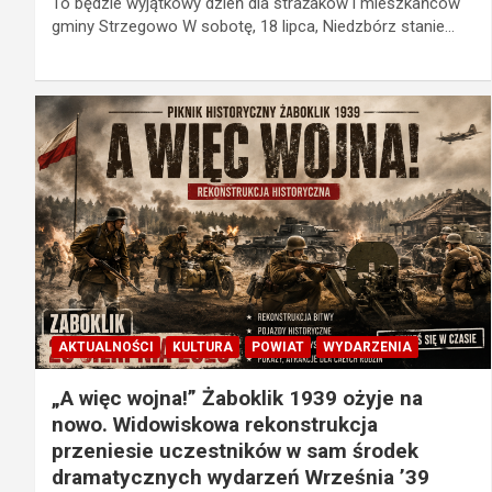
To będzie wyjątkowy dzień dla strażaków i mieszkańców
gminy Strzegowo W sobotę, 18 lipca, Niedzbórz stanie…
AKTUALNOŚCI
KULTURA
POWIAT
WYDARZENIA
„A więc wojna!” Żaboklik 1939 ożyje na
nowo. Widowiskowa rekonstrukcja
przeniesie uczestników w sam środek
dramatycznych wydarzeń Września ’39