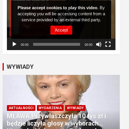
Please accept cookies to play this video
. By
accepting you will be accessing content from a
service provided by an external third party.
Accept
00:00
00:00
WYWIADY
AKTUALNOŚCI
WYDARZENIA
WYWIADY
MŁAWA.Przywłaszczyła 10 tys zł i
będzie liczyła głosy w wyborach…