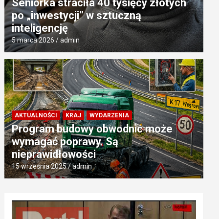
Seniorka straciła 40 tysięcy złotych
po „inwestycji” w sztuczną
inteligencję
5 marca 2026
admin
AKTUALNOŚCI
KRAJ
WYDARZENIA
Program budowy obwodnic może
wymagać poprawy. Są
nieprawidłowości
15 września 2025
admin
Odtwarzacz
video