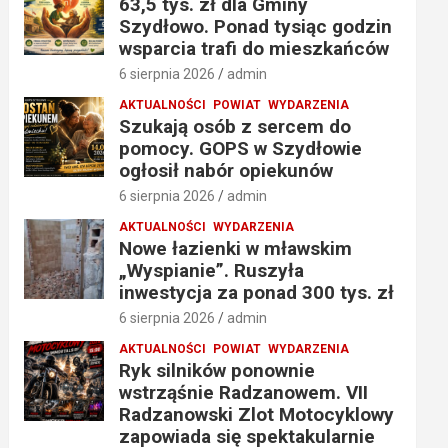
63,5 tys. zł dla Gminy
Szydłowo. Ponad tysiąc godzin
wsparcia trafi do mieszkańców
6 sierpnia 2026
admin
AKTUALNOŚCI
POWIAT
WYDARZENIA
Szukają osób z sercem do
pomocy. GOPS w Szydłowie
ogłosił nabór opiekunów
6 sierpnia 2026
admin
AKTUALNOŚCI
WYDARZENIA
Nowe łazienki w mławskim
„Wyspianie”. Ruszyła
inwestycja za ponad 300 tys. zł
6 sierpnia 2026
admin
AKTUALNOŚCI
POWIAT
WYDARZENIA
Ryk silników ponownie
wstrząśnie Radzanowem. VII
Radzanowski Zlot Motocyklowy
zapowiada się spektakularnie