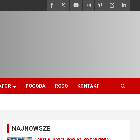
ATOR
POGODA
RODO
KONTAKT
NAJNOWSZE
AKTUALNOŚCI
POWIAT
WYDARZENIA