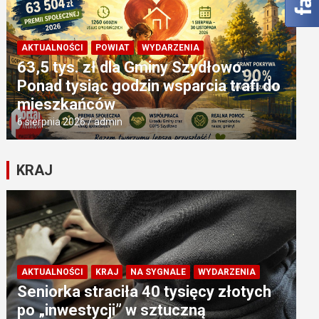
AKTUALNOŚCI
POWIAT
WYDARZENIA
63,5 tys. zł dla Gminy Szydłowo.
Ponad tysiąc godzin wsparcia trafi do
mieszkańców
6 sierpnia 2026
admin
KRAJ
AKTUALNOŚCI
KRAJ
NA SYGNALE
WYDARZENIA
Seniorka straciła 40 tysięcy złotych
po „inwestycji” w sztuczną