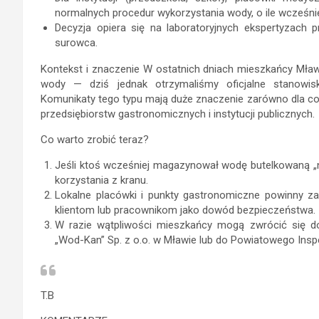
normalnych procedur wykorzystania wody, o ile wcześn
Decyzja opiera się na laboratoryjnych ekspertyzach
surowca.
Kontekst i znaczenie W ostatnich dniach mieszkańcy Mław
wody — dziś jednak otrzymaliśmy oficjalne stanowisk
Komunikaty tego typu mają duże znaczenie zarówno dla codz
przedsiębiorstw gastronomicznych i instytucji publicznych.
Co warto zrobić teraz?
Jeśli ktoś wcześniej magazynował wodę butelkowaną 
korzystania z kranu.
Lokalne placówki i punkty gastronomiczne powinny za
klientom lub pracownikom jako dowód bezpieczeństwa.
W razie wątpliwości mieszkańcy mogą zwrócić się do
„Wod-Kan” Sp. z o.o. w Mławie lub do Powiatowego Insp
T.B