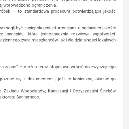
iej wprowadzono ograniczenia.
 próbek — to standardowa procedura potwierdzająca jakość
y mogli być zaniepokojeni informacjami o badaniach jakości
o sanepidu, które jednoznacznie rozwiewa wątpliwości.
iennego życia mieszkańców, jak i dla działalności lokalnych
„na zapas” — można teraz stopniowo wrócić do zwyczajnego
poznać się z dokumentem i, jeśli to konieczne, okazać go
 Zakładu Wodociągów, Kanalizacji i Oczyszczalni Ścieków
ektoratu Sanitarnego.