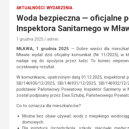
AKTUALNOŚCI
WYDARZENIA
Woda bezpieczna — oficjalne 
Inspektora Sanitarnego w Mła
1 grudnia 2025
admin
MŁAWA, 1 grudnia 2025
— Dobre wieści dla mieszka
Mławie wydał dziś oficjalny komunikat (Nr 11/2025), w
nadaje się do spożycia przez ludzi. To koniec niepewn
oczekiwany rezultat.
W komunikacie, opatrzonym datą 01.12.2025, inspektorat 
SB/146930/12/2025, SB/146931/12/2025, SB/146932/12/
podstawie Państwowy Powiatowy Inspektor Sanitarny w 
został podpisany przez Ewa Sztubę, Państwowego Powiato
Co to oznacza dla mieszkańców?
Można bez obaw używać wody z miejskiego wodociągu 
domowych.
Dla instytucji (przedszkola, szkoły, placówki med