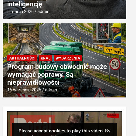
inteligencję
5 marca 2026
admin
AKTUALNOŚCI
KRAJ
WYDARZENIA
Program budowy obwodnic może
wymagać poprawy. Są
nieprawidłowości
15 września 2025
admin
Odtwarzacz
video
Please accept cookies to play this video
. By