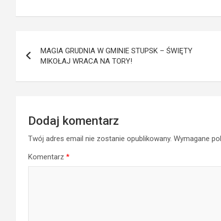
Visła rozgrzeje
waloryzacji
inwestycja
park miejski do
emerytur! Co się
zakończona!
czerwoności
zmieni? O ile
Nawigacja
wzrośnie
minimalna
MAGIA GRUDNIA W GMINIE STUPSK – ŚWIĘTY
wpisu
emerytura?
MIKOŁAJ WRACA NA TORY!
Kiedy zaczną
obowiązywać
nowe zasady?
Dodaj komentarz
Twój adres email nie zostanie opublikowany.
Wymagane pol
Komentarz
*