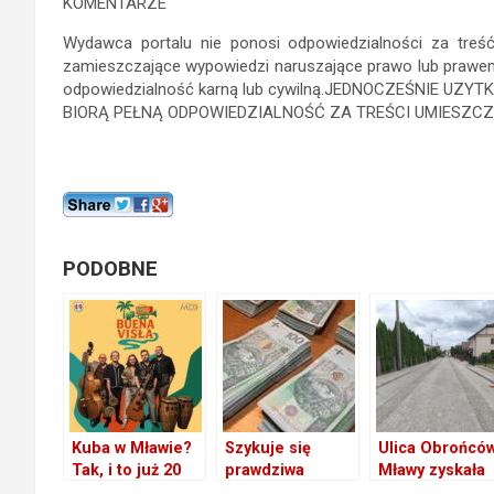
KOMENTARZE
Wydawca portalu nie ponosi odpowiedzialności za tre
zamieszczające wypowiedzi naruszające prawo lub prawem
odpowiedzialność karną lub cywilną.JEDNOCZEŚNIE 
BIORĄ PEŁNĄ ODPOWIEDZIALNOŚĆ ZA TREŚCI UMIESZCZ
PODOBNE
Kuba w Mławie?
Szykuje się
Ulica Obrońcó
Tak, i to już 20
prawdziwa
Mławy zyskała
lipca! Buena
rewolucja w
nowe oblicze –