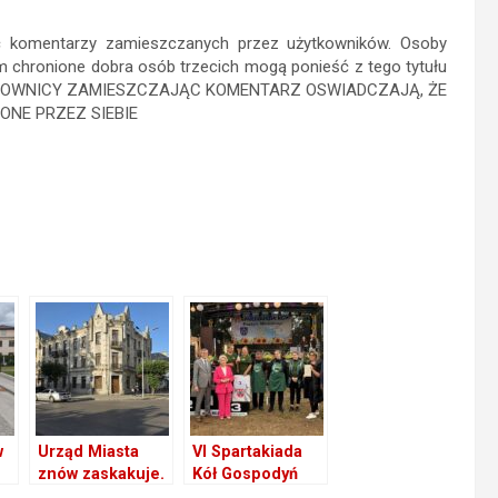
ść komentarzy zamieszczanych przez użytkowników. Osoby
 chronione dobra osób trzecich mogą ponieść z tego tytułu
UZYTKOWNICY ZAMIESZCZAJĄC KOMENTARZ OSWIADCZAJĄ, ŻE
ONE PRZEZ SIEBIE
w
Urząd Miasta
VI Spartakiada
znów zaskakuje.
Kół Gospodyń
Czyżby Miasto
Wiejskich