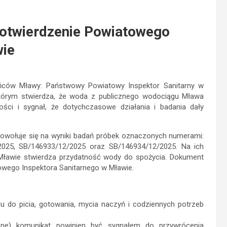
potwierdzenie Powiatowego
wie
ńców Mławy: Państwowy Powiatowy Inspektor Sanitarny w
 którym stwierdza, że woda z publicznego wodociągu Mława
ości i sygnał, że dotychczasowe działania i badania dały
powołuje się na wyniki badań próbek oznaczonych numerami:
2025, SB/146933/12/2025 oraz SB/146934/12/2025. Na ich
Mławie stwierdza przydatność wody do spożycia. Dokument
wego Inspektora Sanitarnego w Mławie.
do picia, gotowania, mycia naczyń i codziennych potrzeb
yczne) komunikat powinien być sygnałem do przywrócenia