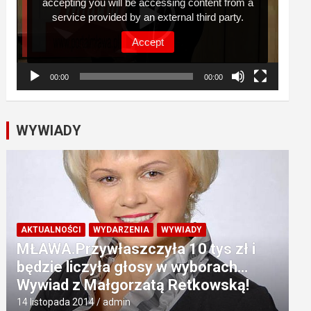
accepting you will be accessing content from a
service provided by an external third party.
Accept
00:00
00:00
WYWIADY
AKTUALNOŚCI
WYDARZENIA
WYWIADY
MŁAWA.Przywłaszczyła 10 tys zł i
będzie liczyła głosy w wyborach…
Wywiad z Małgorzatą Retkowską!
14 listopada 2014
admin