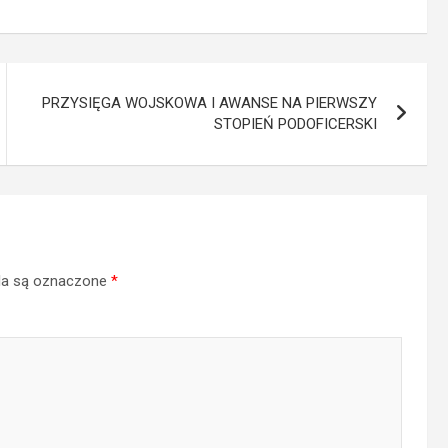
nie wiedziało
Powiatu
jakimi zabytkami
Mławskiego –
zarządza?
pełna emocji
rywalizacja i
kobieca siła w
PRZYSIĘGA WOJSKOWA I AWANSE NA PIERWSZY
Chądzynach!
STOPIEŃ PODOFICERSKI
a są oznaczone
*