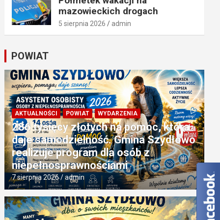
Półmetek wakacji na
mazowieckich drogach
5 sierpnia 2026
admin
POWIAT
AKTUALNOŚCI
POWIAT
WYDARZENIA
286 tysięcy złotych na pomoc, która
daje samodzielność. Gmina Szydłowo
realizuje program dla osób z
niepełnosprawnościami
7 sierpnia 2026
admin