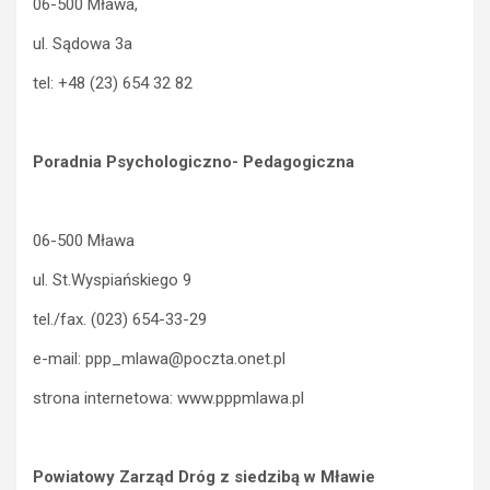
06-500 Mława,
ul. Sądowa 3a
tel: +48 (23) 654 32 82
Poradnia Psychologiczno- Pedagogiczna
06-500 Mława
ul. St.Wyspiańskiego 9
tel./fax. (023) 654-33-29
e-mail: ppp_mlawa@poczta.onet.pl
strona internetowa: www.pppmlawa.pl
Powiatowy Zarząd Dróg z siedzibą w Mławie