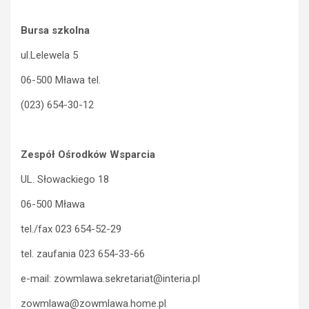
Bursa szkolna
ul.Lelewela 5
06-500 Mława tel.
(023) 654-30-12
Zespół Ośrodków Wsparcia
UL. Słowackiego 18
06-500 Mława
tel./fax 023 654-52-29
tel. zaufania 023 654-33-66
e-mail: zowmlawa.sekretariat@interia.pl
zowmlawa@zowmlawa.home.pl