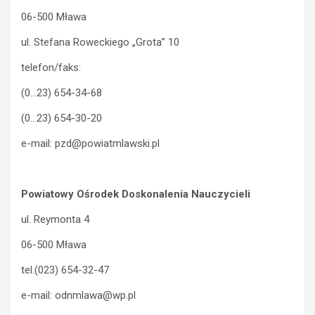
06-500 Mława
ul. Stefana Roweckiego „Grota” 10
telefon/faks:
(0…23) 654-34-68
(0…23) 654-30-20
e-mail: pzd@powiatmlawski.pl
Powiatowy Ośrodek Doskonalenia Nauczycieli
ul. Reymonta 4
06-500 Mława
tel.(023) 654-32-47
e-mail: odnmlawa@wp.pl